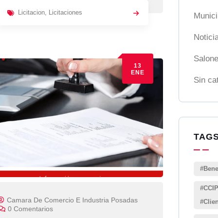
Licitacion
,
Licitaciones
Munici
Notici
Salon
13
ENE
Sin ca
TAG
#Bene
#CCIP
Camara De Comercio E Industria Posadas
#Clie
0 Comentarios