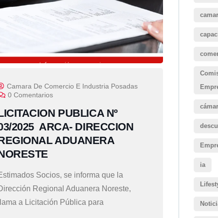
camar
capac
comer
Comis
Camara De Comercio E Industria Posadas
Empre
0 Comentarios
cámar
LICITACION PUBLICA Nº
03/2025 ARCA- DIRECCION
descu
REGIONAL ADUANERA
Empr
NORESTE
ia
Estimados Socios, se informa que la
Lifest
Dirección Regional Aduanera Noreste,
llama a Licitación Pública para
Notic