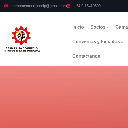
camaracomercioccip@gmail.com
+54 9 15410509
Inicio
Socios
Cáma
Convenios y Feriados
Contactanos