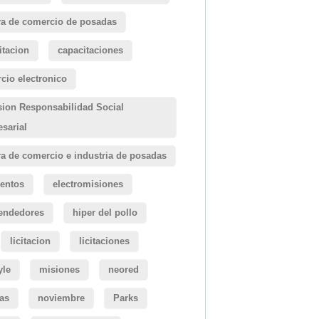
a de comercio de posadas
itacion
capacitaciones
cio electronico
ion Responsabilidad Social
sarial
a de comercio e industria de posadas
entos
electromisiones
endedores
hiper del pollo
licitacion
licitaciones
yle
misiones
neored
ias
noviembre
Parks