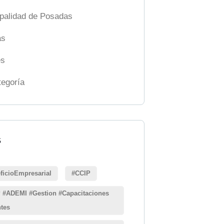
palidad de Posadas
as
es
tegoría
S
ficioEmpresarial
#CCIP
 #ADEMI #Gestion #Capacitaciones
ntes