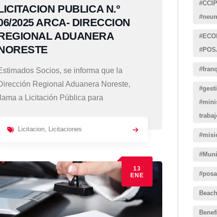
#CCIP
LICITACION PUBLICA N.º
#neum
06/2025 ARCA- DIRECCION
REGIONAL ADUANERA
#ECO
NORESTE
#POS
#fran
Estimados Socios, se informa que la
Dirección Regional Aduanera Noreste,
#gest
llama a Licitación Pública para
#mini
trabaj
Licitacion
,
Licitaciones
#misi
#Muni
13
#posa
ENE
Beac
Benef