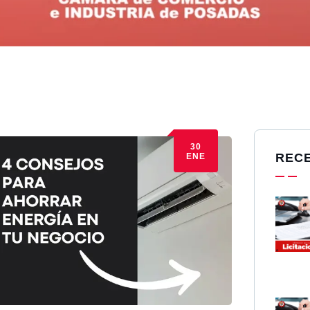
30
REC
ENE