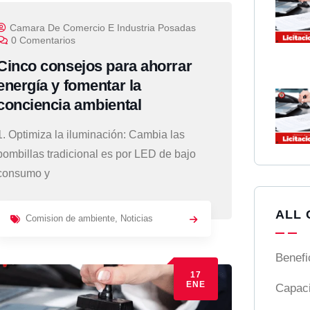
Camara De Comercio E Industria Posadas
0 Comentarios
Cinco consejos para ahorrar
energía y fomentar la
conciencia ambiental
1. Optimiza la iluminación: Cambia las
bombillas tradicional es por LED de bajo
consumo y
ALL 
Comision de ambiente
,
Noticias
Benefi
17
ENE
Capaci