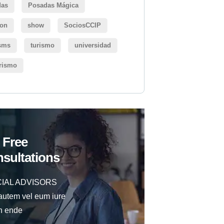
das
Posadas Mágica
ion
show
SociosCCIP
sms
turismo
universidad
erismo
 Free
sultations
IAL ADVISORS
autem vel eum iure
h ende