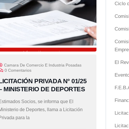
Ciclo 
Comisi
Comisi
Comisi
Empres
El Rev
Camara De Comercio E Industria Posadas
0 Comentarios
Event
LICITACIÓN PRIVADA N° 01/25
F.E.B.
– MINISTERIO DE DEPORTES
Financ
Estimados Socios, se informa que El
Ministerio de Deportes, llama a Licitación
Licitac
Privada para la
Licita