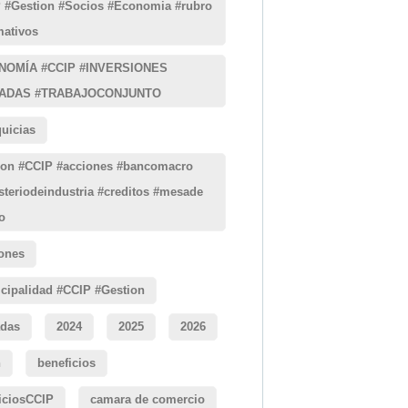
 #Gestion #Socios #Economia #rubro
ativos
NOMÍA #CCIP #INVERSIONES
ADAS #TRABAJOCONJUNTO
quicias
ion #CCIP #acciones #bancomacro
steriodeindustria #creditos #mesade
o
ones
cipalidad #CCIP #Gestion
das
2024
2025
2026
h
beneficios
iciosCCIP
camara de comercio