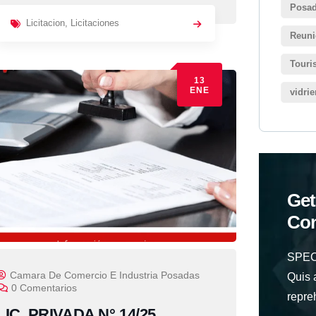
Posa
Licitacion
,
Licitaciones
Reun
Touri
13
ENE
vidri
Get
Con
SPEC
Camara De Comercio E Industria Posadas
Quis 
0 Comentarios
repre
LIC. PRIVADA N° 14/25