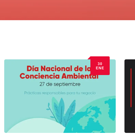
30
ENE