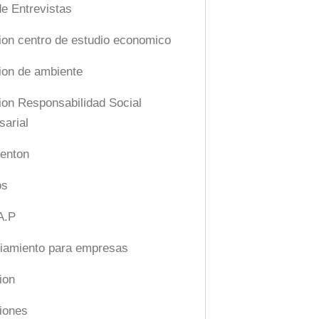
de Entrevistas
on centro de estudio economico
on de ambiente
on Responsabilidad Social
arial
enton
os
A.P
iamiento para empresas
ion
ciones