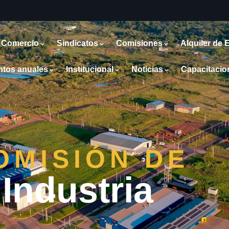
 Comercio
Sindicatos
Comisiones
Alquiler de 
ntos anuales
Institucional
Noticias
Capacitacio
OMISIÓN DE
Industria