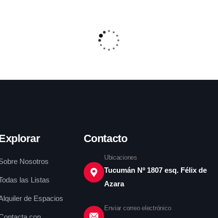
entre 2023 y 2024
muestra dinámicas
complejas en términos
Comision centro
de estudio economico
Explorar
Contacto
Ubicaciones
Sobre Nosotros
Tucumán Nº 1807 esq. Félix de
Todas las Listas
Azara
Alquiler de Espacios
Enviar correo electrónico
Contacta con