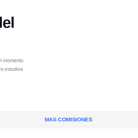
del
Camara De Comercio E
Industria Posadas
0
Comentarios
Análisis de la
Evolución del
el momento
Resultado Fiscal:
ro estudios
Ingresos, Gastos
y Resultados
Primario y
Financiero (2023-
2024)
MAS COMISIONES
La evolución del
resultado fiscal argentino