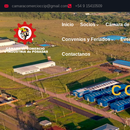
camaracomercioccip@gmail.com
+54 9 15410509
Inicio
Socios
Cámara de
Convenios y Feriados
Eve
Contactanos
C