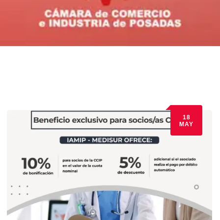
18
MAY