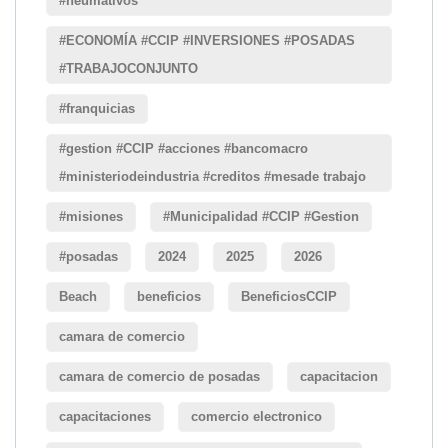
#neumativos
#ECONOMÍA #CCIP #INVERSIONES #POSADAS
#TRABAJOCONJUNTO
#franquicias
#gestion #CCIP #acciones #bancomacro
#ministeriodeindustria #creditos #mesade trabajo
#misiones
#Municipalidad #CCIP #Gestion
#posadas
2024
2025
2026
Beach
beneficios
BeneficiosCCIP
camara de comercio
camara de comercio de posadas
capacitacion
capacitaciones
comercio electronico