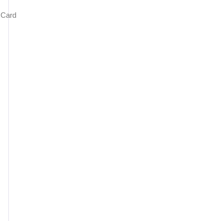
r Card
s