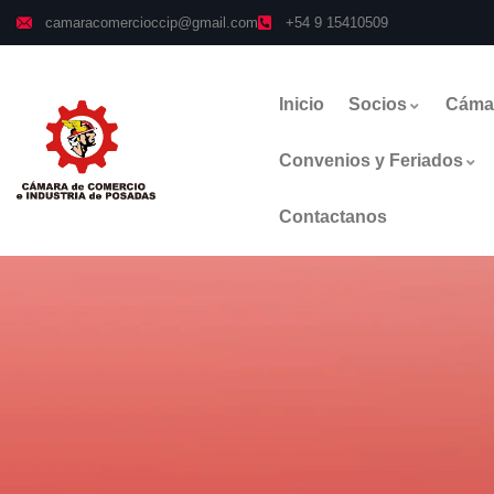
camaracomercioccip@gmail.com
+54 9 15410509
Inicio
Socios
Cáma
Convenios y Feriados
Contactanos