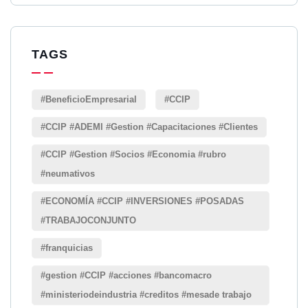
TAGS
#BeneficioEmpresarial
#CCIP
#CCIP #ADEMI #Gestion #Capacitaciones #Clientes
#CCIP #Gestion #Socios #Economia #rubro
#neumativos
#ECONOMÍA #CCIP #INVERSIONES #POSADAS
#TRABAJOCONJUNTO
#franquicias
#gestion #CCIP #acciones #bancomacro
#ministeriodeindustria #creditos #mesade trabajo