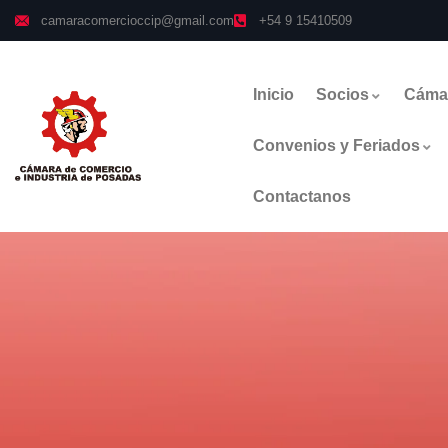
camaracomercioccip@gmail.com
+54 9 15410509
Inicio
Socios
Cáma
Convenios y Feriados
Contactanos