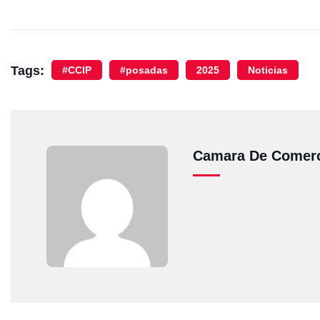
Tags:
#CCIP
#posadas
2025
Noticias
Camara De Comerc