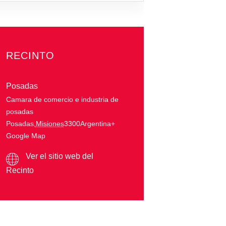
RECINTO
Posadas
Camara de comercio e industria de
posadas
Posadas
,
Misiones
3300
Argentina
+
Google Map
Ver el sitio web del
Recinto