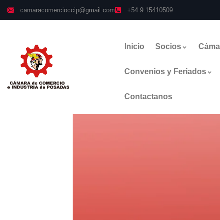
camaracomercioccip@gmail.com
+54 9 15410509
Inicio
Socios
Cáma
Convenios y Feriados
Contactanos