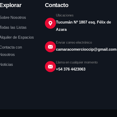
Explorar
Contacto
Ubicaciones
Sobre Nosotros
Tucumán Nº 1807 esq. Félix de
Todas las Listas
Azara
Alquiler de Espacios
Enviar correo electrónico
Contacta con
camaracomercioccip@gmail.com
Nosotros
Llama en cualquier momento
Noticias
+54 376 4423063