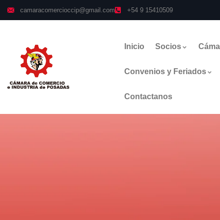
camaracomercioccip@gmail.com
+54 9 15410509
Inicio
Socios
Cáma
Convenios y Feriados
Contactanos