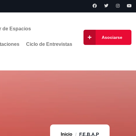
r de Espacios
Asociarse
taciones
Ciclo de Entrevistas
Home
F.E.B.A.P