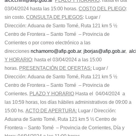
alcicchini@afip.gob.ar
PLAZO Y HORARIO
: hasta el día
03/04/2024 hasta las 15:00 horas.
COSTO DEL PLIEGO
:
sin costo.
CONSULTA DE PLIEGOS
: Lugar /
Dirección: Aduana de Santo Tomé, Ruta 121 km 5 ½
Centro de Frontera – Santo Tomé – Provincia de
Corrientes o por correo electrónico a las
direcciones
nchamorro@afip.gob.ar
,
jborjas@afip.gob.ar
,
alc
Y HORARIO
: hasta el 03/04/2024 a las 15:00
horas.
PRESENTACIÓN DE OFERTAS:
Lugar /
Dirección: Aduana de Santo Tomé, Ruta 121 km 5 ½
Centro de Frontera – Santo Tomé – Provincia de
Corrientes.
PLAZO Y HORARIO
Hasta el 04/04/2024 a
las 10:59 horas, los días hábiles administrativos de 09:00 a
15:00 hs.
ACTO DE APERTURA:
Lugar / Dirección:
Aduana de Santo Tomé, Ruta 121 km 5 ½ Centro de
Frontera – Santo Tomé – Provincia de Corrientes, Día y