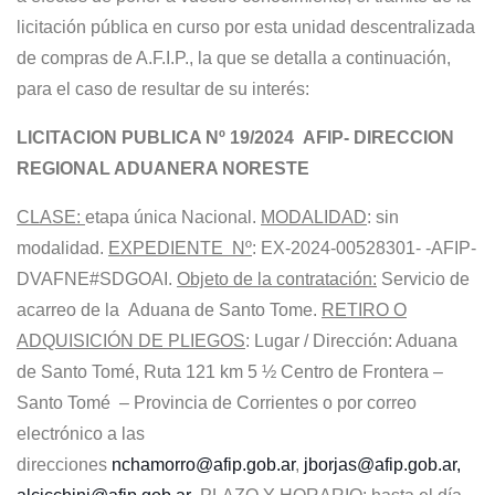
licitación pública en curso por esta unidad descentralizada
de compras de A.F.I.P., la que se detalla a continuación,
para el caso de resultar de su interés:
LICITACION PUBLICA Nº 19/2024 AFIP- DIRECCION
REGIONAL ADUANERA NORESTE
CLASE:
etapa única Nacional.
MODALIDAD
: sin
modalidad.
EXPEDIENTE Nº
: EX-2024-00528301- -AFIP-
DVAFNE#SDGOAI.
Objeto de la contratación:
Servicio de
acarreo de la Aduana de Santo Tome.
RETIRO O
ADQUISICIÓN DE PLIEGOS
: Lugar / Dirección: Aduana
de Santo Tomé, Ruta 121 km 5 ½ Centro de Frontera –
Santo Tomé – Provincia de Corrientes o por correo
electrónico a las
direcciones
nchamorro@afip.gob.ar
,
jborjas@afip.gob.ar,