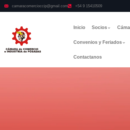
camaracomercioccip@gmail.com
+54 9 15410509
Inicio
Socios
Cáma
Convenios y Feriados
Contactanos