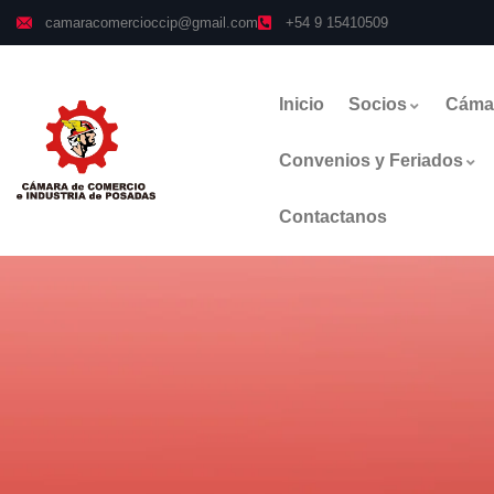
camaracomercioccip@gmail.com
+54 9 15410509
Inicio
Socios
Cáma
Convenios y Feriados
Contactanos