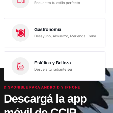
Encuentra tu estilo perfecto
Gastronomia
Desayuno, Almuerzo, Merienda, Cena
Estética y Belleza
Desvela tu radiante ser
DISPONIBLE PARA ANDROID Y IPHONE
Descargá la app
móvil de CCIP