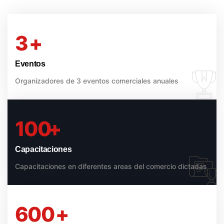
Camara De Comercio E Industria Posadas
3
+
Licitación Privada Nº 8/2026 –Expediente
SIGED 107309/2026 – SIA Nº 1232/2026
Eventos
Estimados Socios, el día 5 DE AGOSTO del corriente año a
Organizadores de 3 eventos comerciales anuales
las 10 horas se realizará
,
Licitacion
Licitaciones
100
+
Capacitaciones
Capacitaciones en diferentes areas del comercio dictadas
600
+